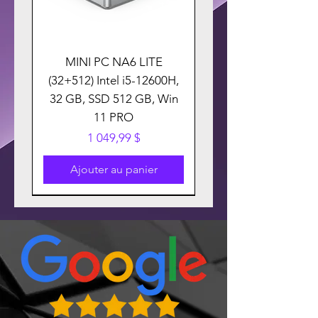
MINI PC NA6 LITE
(32+512) Intel i5-12600H,
32 GB, SSD 512 GB, Win
11 PRO
Prix
1 049,99 $
Ajouter au panier