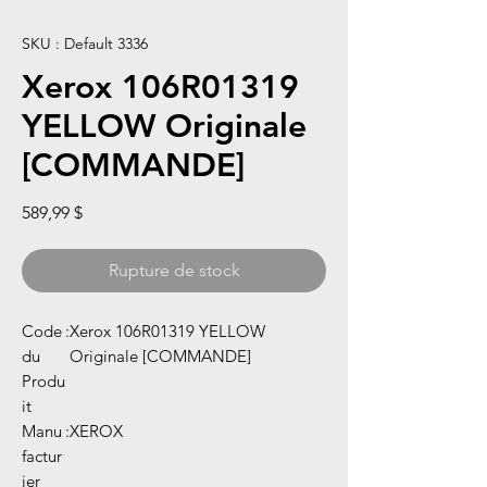
SKU : Default 3336
Xerox 106R01319
YELLOW Originale
[COMMANDE]
Prix
589,99 $
Rupture de stock
Code
:
Xerox 106R01319 YELLOW
du
Originale [COMMANDE]
Produ
it
Manu
:
XEROX
factur
ier