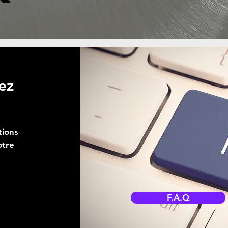
ez
tions
otre
F.A.Q