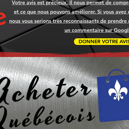
Votre avis est précieux. Il nous permet de compr
et ce que nous pouvons améliorer. Si vous avez é
nous vous serions très reconnaissants de prendre 
un commentaire sur Google
DONNER VOTRE AVI
270K
5XL
5XL
A
CANON 075H CYAN Compatible
LENOVO 82X700FKCF IDEAPAD
BROTHER TN635XL TN-635XL
Boitier Antec C3 ARGB
Boit
CAN
BR
NDE]
]
SLIM 3I 15.6" i7-1355U, 16GB, SSD
MAGENTA Compatible
[COMMANDE]
CYA
Prix
139,99 $
[COMMANDE]
512G, WIN11
Prix
69,99 $
Ajouter au panier
Prix
Prix
1 049,99 $
79,99 $
Ajouter au panier
Ajouter au panier
Ajouter au panier