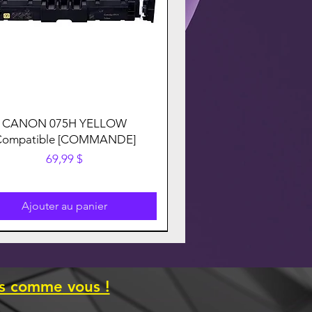
CANON 075H YELLOW
Compatible [COMMANDE]
Prix
69,99 $
Ajouter au panier
es comme vous !