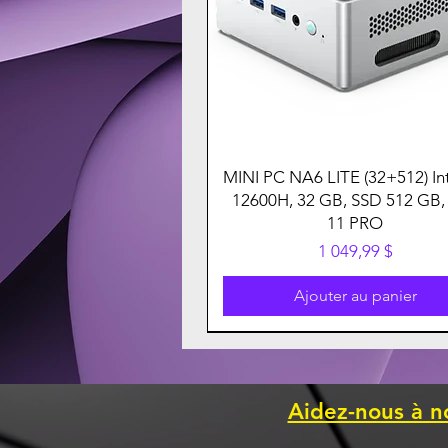
MINI PC NA6 LITE (32+512) Int
12600H, 32 GB, SSD 512 GB,
11 PRO
Prix
1 049,99 $
Ajouter au panier
Aidez-nous à n