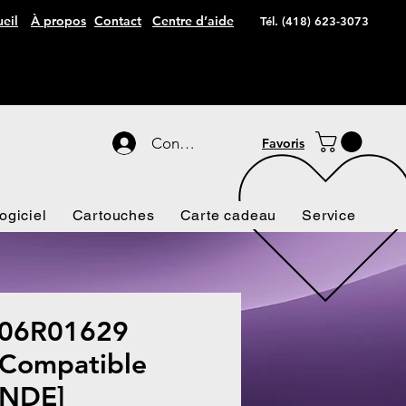
eil
À propos
Contact
Centre d’aide
Tél. (418) 623-3073
Connexion
Favoris
ogiciel
Cartouches
Carte cadeau
Service
06R01629
Compatible
NDE]