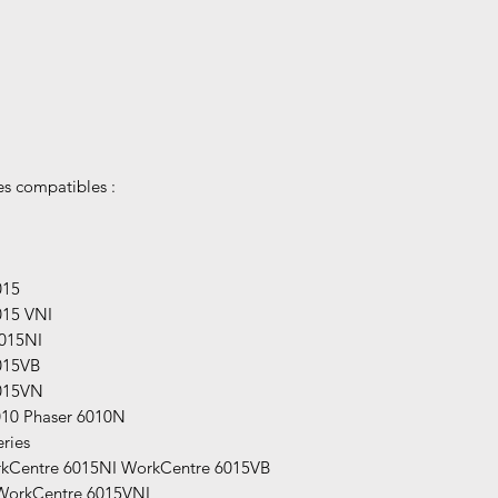
s compatibles :
015
015 VNI
015NI
015VB
015VN
010 Phaser 6010N
ries
kCentre 6015NI WorkCentre 6015VB
WorkCentre 6015VNI