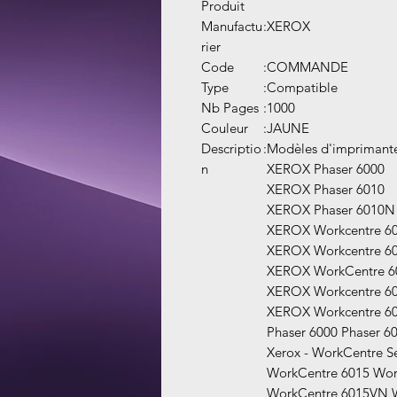
Produit
Manufactu
:
XEROX
rier
Code
:
COMMANDE
Type
:
Compatible
Nb Pages
:
1000
Couleur
:
JAUNE
Descriptio
:
Modèles d'imprimante
n
XEROX Phaser 6000
XEROX Phaser 6010
XEROX Phaser 6010N
XEROX Workcentre 6
XEROX Workcentre 6
XEROX WorkCentre 6
XEROX Workcentre 6
XEROX Workcentre 6
Phaser 6000 Phaser 6
Xerox - WorkCentre Se
WorkCentre 6015 Wor
WorkCentre 6015VN 