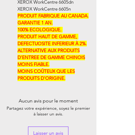
XEROX WorkCentre 6605dn
XEROX WorkCentre 6605n
PRODUIT FABRIQUE AU CANADA.
GARANTIE 1 AN.
100% ECOLOGIQUE. ​​
PRODUIT HAUT DE GAMME, ​​
DEFECTUOSITE INFERIEUR À 2%.
ALTERNATIVE AUX PRODUITS
D'ENTREE DE GAMME CHINOIS
MOINS FIABLE.
MOINS COÛTEUX QUE LES
PRODUITS D'ORIGINE.
Aucun avis pour le moment
Partagez votre expérience, soyez le premier
à laisser un avis.
Laisser un avis