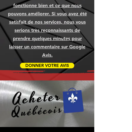
Ajouter au panier
Ajouter au panier
Ajouter au panier
Prix
Prix
Prix
1 049,99 $
79,99 $
79,99 $
fonctionne bien et ce que nous
Ajouter au panier
Ajouter au panier
Ajouter au panier
Ajouter au panier
Ajouter au panier
Ajouter au panier
pouvons améliorer. Si vous avez été
Ajouter au panier
Ajouter au panier
Ajouter au panier
satisfait de nos services, nous vous
serions très reconnaissants de
prendre quelques minutes pour
laisser un commentaire sur Google
Avis.
DONNER VOTRE AVIS