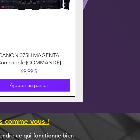
CANON 075H MAGENTA
Compatible [COMMANDE]
Prix
69,99 $
Ajouter au panier
es comme vous !
endre ce qui fonctionne bien