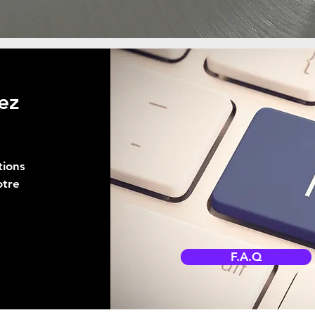
ez
tions
otre
F.A.Q