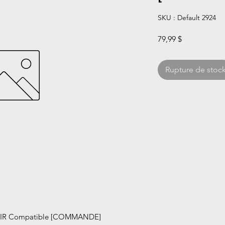
SKU : Default 2924
Prix
79,99 $
Rupture de stoc
IR Compatible [COMMANDE]