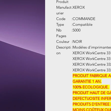
Produit
Manufact
:
XEROX
urier
Code
:
COMMANDE
Type
:
Compatible
Nb
:
5000
Pages
Couleur
:
NOIR
Descripti
:
Modèles d'imprimantes
on
XEROX WorkCentre 33
XEROX WorkCentre 3
XEROX WorkCentre 33
XEROX WorkCentre 33
PRODUIT FABRIQUE 
GARANTIE 1 AN.
100% ECOLOGIQUE. ​​
PRODUIT HAUT DE GAM
DEFECTUOSITE INFER
PRODUITS D'ENTREE 
MOINS COÛTEUX QUE 