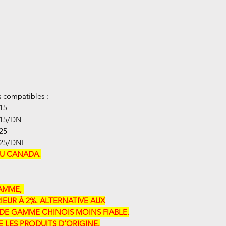
 compatibles :
15
315/DN
25
25/DNI
AU CANADA.
ME, ​​
IEUR À 2%. ALTERNATIVE AUX
DE GAMME CHINOIS MOINS FIABLE.
LES PRODUITS D'ORIGINE.