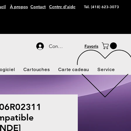
eil
À propos
Contact
Centre d’aide
Tél. (418) 623-3073
Connexion
Favoris
ogiciel
Cartouches
Carte cadeau
Service
06R02311
patible
NDE]