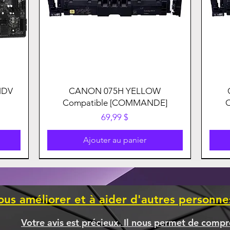
HDV
CANON 075H YELLOW
Compatible [COMMANDE]
Prix
69,99 $
Ajouter au panier
ous améliorer et à aider d'autres personn
Votre avis est précieux. Il nous permet de compr