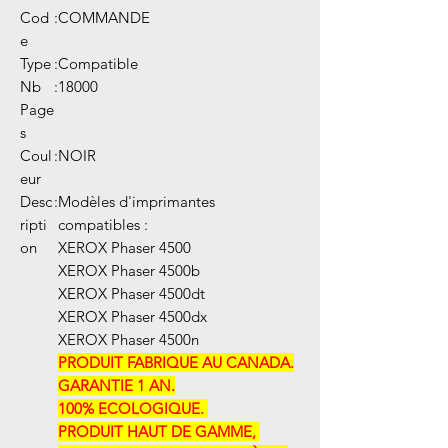
Cod
:
COMMANDE
e
Type
:
Compatible
Nb
:
18000
Page
s
Coul
:
NOIR
eur
Desc
:
Modèles d'imprimantes
ripti
compatibles :
on
XEROX Phaser 4500
XEROX Phaser 4500b
XEROX Phaser 4500dt
XEROX Phaser 4500dx
XEROX Phaser 4500n
PRODUIT FABRIQUE AU CANADA.
GARANTIE 1 AN.
100% ECOLOGIQUE. ​​
PRODUIT HAUT DE GAMME, ​​