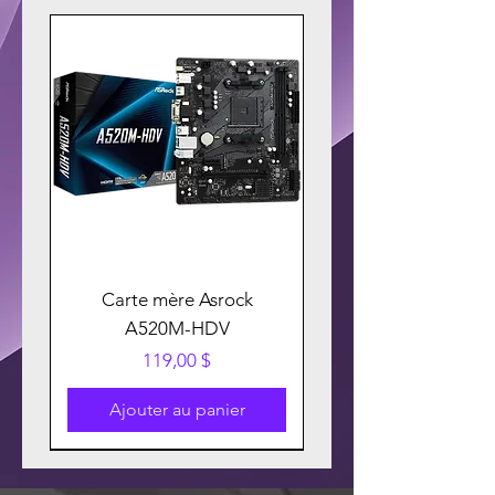
Carte mère Asrock
A520M-HDV
Prix
119,00 $
Ajouter au panier