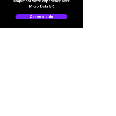
simplifiant votre expérience avec
Micro Data BR
Centre d’aide
Adresse boutique
4825, 1èr Avenue
Québec, QC, G1H 2T5
microdata@microdatabr.com
(418) 623-3073