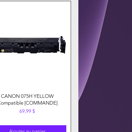
CANON 075H YELLOW
Compatible [COMMANDE]
Prix
69,99 $
Ajouter au panier