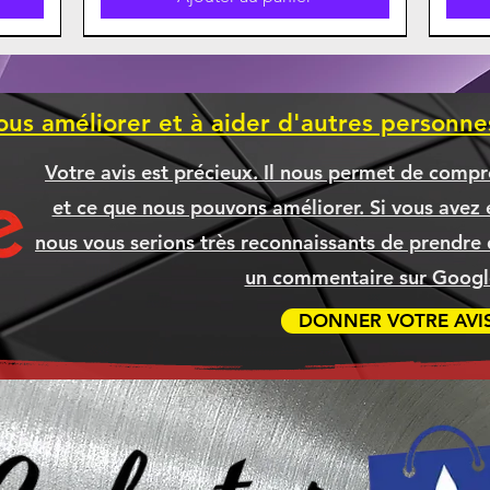
ous améliorer et à aider d'autres personn
Votre avis est précieux. Il nous permet de compr
et ce que nous pouvons améliorer. Si vous avez é
nous vous serions très reconnaissants de prendre 
un commentaire sur Google
DONNER VOTRE AVI
270K
5XL
5XL
A
CANON 075H CYAN Compatible
LENOVO 82X700FKCF IDEAPAD
BROTHER TN635XL TN-635XL
Boitier Antec C3 ARGB
Boit
CAN
BR
NDE]
]
SLIM 3I 15.6" i7-1355U, 16GB, SSD
MAGENTA Compatible
[COMMANDE]
CYA
Prix
139,99 $
[COMMANDE]
512G, WIN11
Prix
69,99 $
Ajouter au panier
Prix
Prix
1 049,99 $
79,99 $