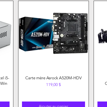
el i5-
Carte mère Asrock A520M-HDV
 Win
Prix
119,00 $
Ajouter au panier