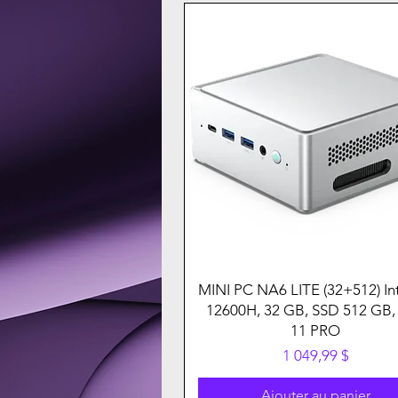
MINI PC NA6 LITE (32+512) Int
12600H, 32 GB, SSD 512 GB,
11 PRO
Prix
1 049,99 $
Ajouter au panier