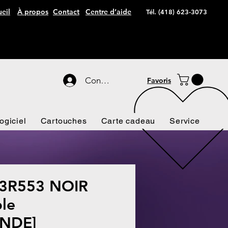
eil
À propos
Contact
Centre d’aide
Tél. (418) 623-3073
Connexion
Favoris
ogiciel
Cartouches
Carte cadeau
Service
3R553 NOIR
le
NDE]