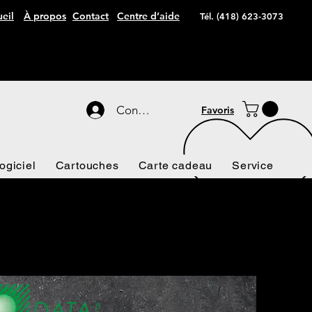
eil
À propos
Contact
Centre d’aide
Tél. (418) 623-3073
Connexion
Favoris
ogiciel
Cartouches
Carte cadeau
Service