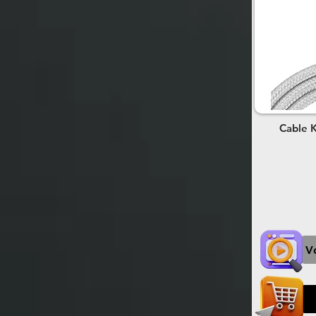
Cable 
V