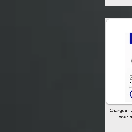
Chargeur U
pour p