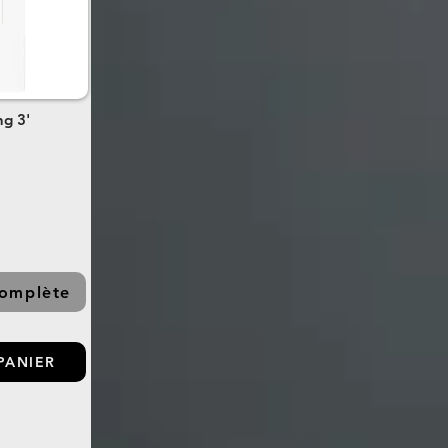
ng 3'
complète
PANIER