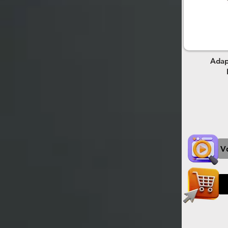
Adap
V