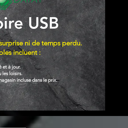
oire USB
surprise ni de temps perdu.
les incluent :
et à jour.
les loisirs.
magasin incluse dans le prix.