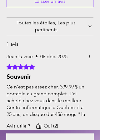
Laisser un avis
Toutes les étoiles, Les plus
pertinents
1 avis
Jean Lavoie
•
08 déc. 2025
Noté 5 sur 5.
Souvenir
Ce n'est pas assez cher, 399.99 $ un
portable au grand complet. J'ai
acheté chez vous dans le meilleur
Centre informatique à Québec, il a
25 ans, un disque dur 456 megs '' la
demi d'un Gig '' 450.00 $ J'ai
Avis utile ?
Oui (2)
toujours acheté chez vous les
meilleurs prix MERCI MICRODATA