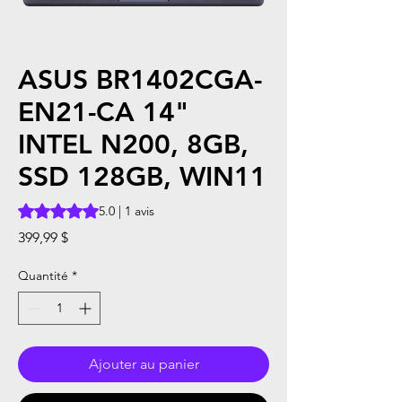
ASUS BR1402CGA-
EN21-CA 14"
INTEL N200, 8GB,
SSD 128GB, WIN11
La note est de 5.0 sur cinq étoiles selon 1 avis
5.0 | 1 avis
Prix
399,99 $
Quantité
*
Ajouter au panier