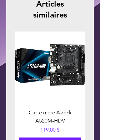
ET BONNE ANNÉE 2026
Articles
similaires
Carte mère Asrock
A520M-HDV
Prix
119,00 $