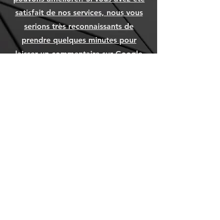
Ajouter au panier
Ajouter au panier
Ajouter au panier
satisfait de nos services, nous vous
serions très reconnaissants de
prendre quelques minutes pour
laisser un commentaire sur Google
Avis.
DONNER VOTRE AVIS
Besoin d’aide ? Consultez