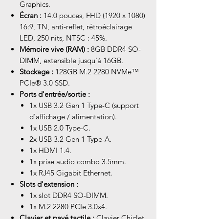
Graphics.
Écran :
14.0 pouces, FHD (1920 x 1080)
16:9, TN, anti-reflet, rétroéclairage
LED, 250 nits, NTSC : 45%.
Mémoire vive (RAM) :
8GB DDR4 SO-
DIMM, extensible jusqu'à 16GB.
Stockage :
128GB M.2 2280 NVMe™
PCIe® 3.0 SSD.
Ports d'entrée/sortie :
1x USB 3.2 Gen 1 Type-C (support
d'affichage / alimentation).
1x USB 2.0 Type-C.
2x USB 3.2 Gen 1 Type-A.
1x HDMI 1.4.
1x prise audio combo 3.5mm.
1x RJ45 Gigabit Ethernet.
Slots d'extension :
1x slot DDR4 SO-DIMM.
1x M.2 2280 PCIe 3.0x4.
Clavier et pavé tactile :
Clavier Chiclet,