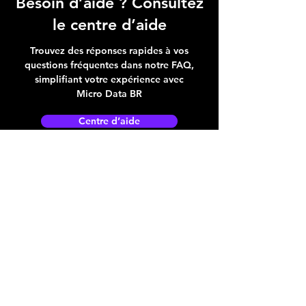
Besoin d’aide ? Consultez
le centre d’aide
Trouvez des réponses rapides à vos
questions fréquentes dans notre FAQ,
simplifiant votre expérience avec
Micro Data BR
Centre d’aide
Adresse boutique
4825, 1èr Avenue
Québec, QC, G1H 2T5
microdata@microdatabr.com