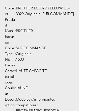
Code
:
BROTHER LC3029 YELLOW LC-
du
3029 Originale [SUR COMMANDE]
Produ
it
Manu
:
BROTHER
factur
ier
Code
:
SUR COMMANDE
Type
:
Originale
Nb
:
1500
Pages
Carac
:
HAUTE CAPACITÉ
téristi
ques
Coule
:
JAUNE
ur
Descr
:
Modèles d'imprimantes
iption
compatibles :
BROTHER MFC-J5930DW