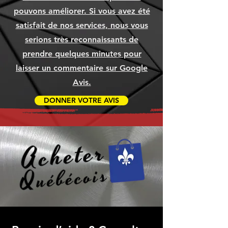
Ajouter au panier
Ajouter au panier
Ajouter au panier
Ajouter au panier
Ajouter au panier
Ajouter au panier
pouvons améliorer. Si vous avez été
Ajouter au panier
Ajouter au panier
Ajouter au panier
satisfait de nos services, nous vous
serions très reconnaissants de
prendre quelques minutes pour
laisser un commentaire sur Google
Avis.
DONNER VOTRE AVIS