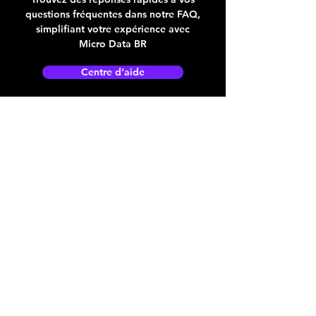
questions fréquentes dans notre FAQ,
simplifiant votre expérience avec
Micro Data BR
Centre d’aide
Adresse boutique
4825, 1èr Avenue
Québec, QC, G1H 2T5
microdata@microdatabr.com
(418) 623-3073