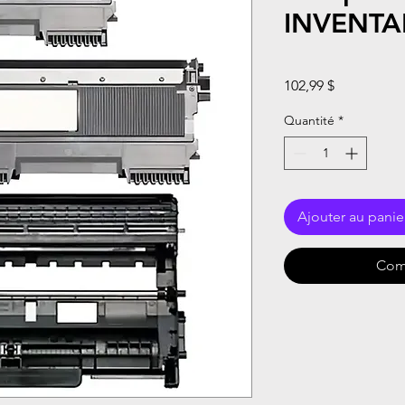
INVENTA
Prix
102,99 $
Quantité
*
Ajouter au panie
Com