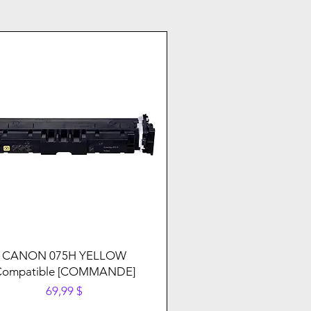
CANON 075H YELLOW
Compatible [COMMANDE]
Prix
69,99 $