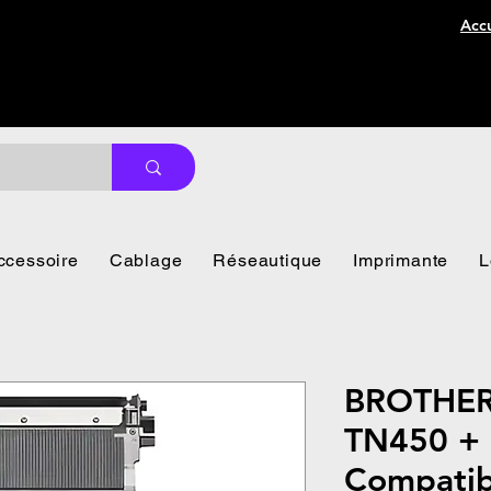
Accu
ccessoire
Cablage
Réseautique
Imprimante
L
BROTHER
TN450 + 
Compatib