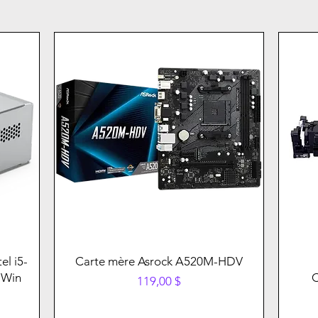
el i5-
Carte mère Asrock A520M-HDV
 Win
Prix
119,00 $