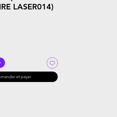
IRE LASER014)
r
mander et payer