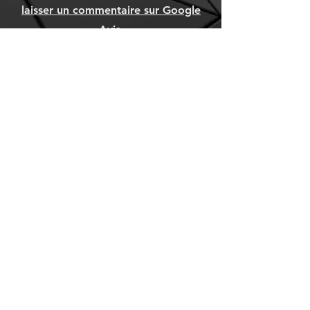
laisser un commentaire sur Google
Avis.
DONNER VOTRE AVIS
Besoin d’aide ? Consultez
le centre d’aide
Trouvez des réponses rapides à vos
questions fréquentes dans notre FAQ,
simplifiant votre expérience avec