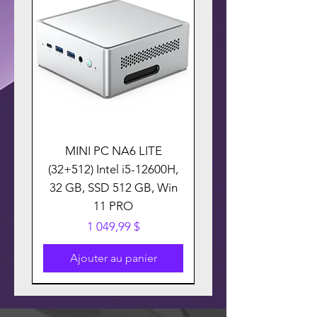
MINI PC NA6 LITE
(32+512) Intel i5-12600H,
32 GB, SSD 512 GB, Win
11 PRO
Prix
1 049,99 $
Ajouter au panier