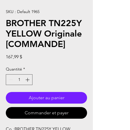
SKU : Default 1965
BROTHER TN225Y
YELLOW Originale
[COMMANDE]
Prix
167,99 $
Quantité
*
Ajouter au panier
Commander et payer
Co
:
BROTHER TN225Y YELLOW