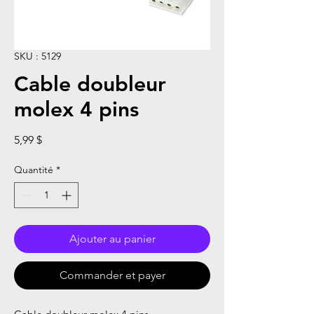
SKU : 5129
Cable doubleur
molex 4 pins
Prix
5,99 $
Quantité
*
Ajouter au panier
Commander et payer