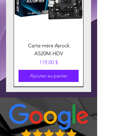
Carte mère Asrock
A520M-HDV
Prix
119,00 $
Ajouter au panier