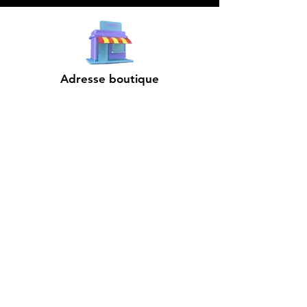
Adresse boutique
4825, 1èr Avenue
Québec, QC, G1H 2T5
microdata@microdatabr.com
(418) 623-3073
Support client
Contactez-nous