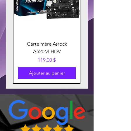
Carte mère Asrock
A520M-HDV
Prix
119,00 $
Ajouter au panier