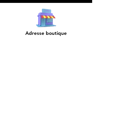
Adresse boutique
4825, 1èr Avenue
Québec, QC, G1H 2T5
microdata@microdatabr.com
(418) 623-3073
Support client
Contactez-nous