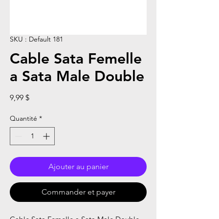
SKU : Default 181
Cable Sata Femelle
a Sata Male Double
Prix
9,99 $
Quantité
*
Ajouter au panier
Commander et payer