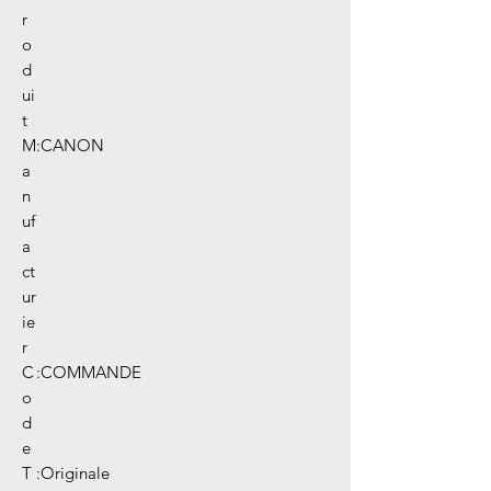
r
o
d
ui
t
M
:
CANON
a
n
uf
a
ct
ur
ie
r
C
:
COMMANDE
o
d
e
T
:
Originale