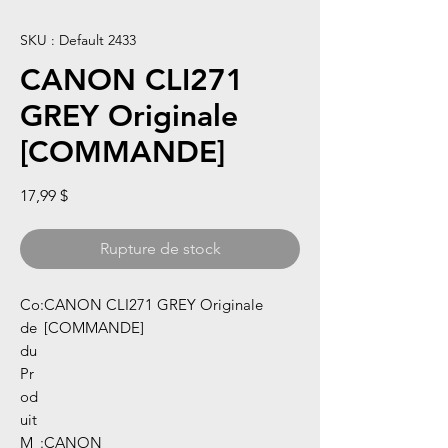
SKU : Default 2433
CANON CLI271
GREY Originale
[COMMANDE]
Prix
17,99 $
Rupture de stock
Co
:
CANON CLI271 GREY Originale
de
[COMMANDE]
du
Pr
od
uit
M
:
CANON