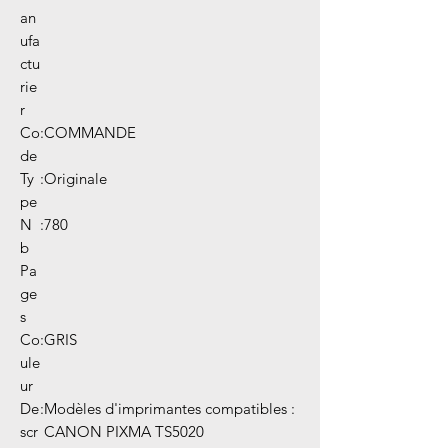
an
ufa
ctu
rie
r
Co
:
COMMANDE
de
Ty
:
Originale
pe
N
:
780
b
Pa
ge
s
Co
:
GRIS
ule
ur
De
:
Modèles d'imprimantes compatibles :
scr
CANON PIXMA TS5020