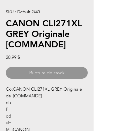
SKU : Default 2440
CANON CLI271XL
GREY Originale
[COMMANDE]
Prix
28,99 $
Rupture de stock
Co
:
CANON CLI271XL GREY Originale
de
[COMMANDE]
du
Pr
od
uit
M
:
CANON