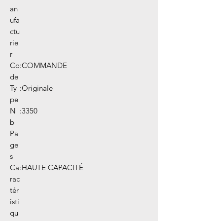
an
ufa
ctu
rie
r
Co
:
COMMANDE
de
Ty
:
Originale
pe
N
:
3350
b
Pa
ge
s
Ca
:
HAUTE CAPACITÉ
rac
tér
isti
qu