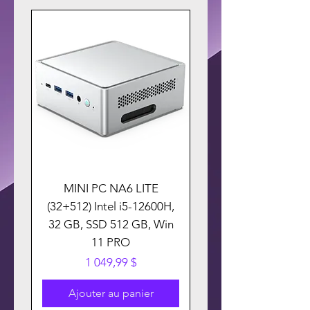
MINI PC NA6 LITE
(32+512) Intel i5-12600H,
32 GB, SSD 512 GB, Win
11 PRO
Prix
1 049,99 $
Ajouter au panier