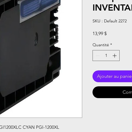
INVENTAI
SKU : Default 2272
Prix
13,99 $
Quantité
*
Ajouter au panie
Com
I1200XLC CYAN PGI-1200XL