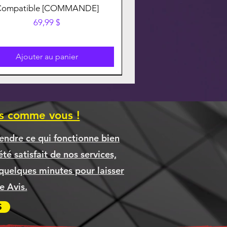
Compatible [COMMANDE]
Prix
69,99 $
Ajouter au panier
es comme vous !
endre ce qui fonctionne bien
té satisfait de nos services,
quelques minutes pour laisser
 Avis.
S