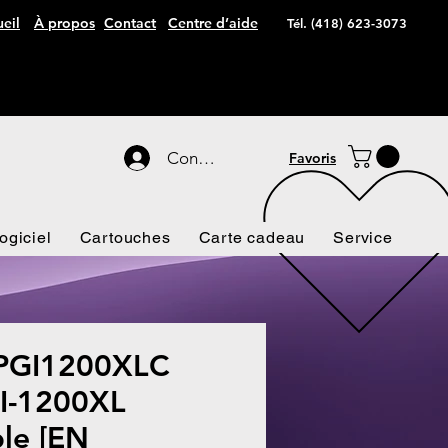
eil
À propos
Contact
Centre d’aide
Tél. (418) 623-3073
Connexion
Favoris
ogiciel
Cartouches
Carte cadeau
Service
GI1200XLC
I-1200XL
le [EN