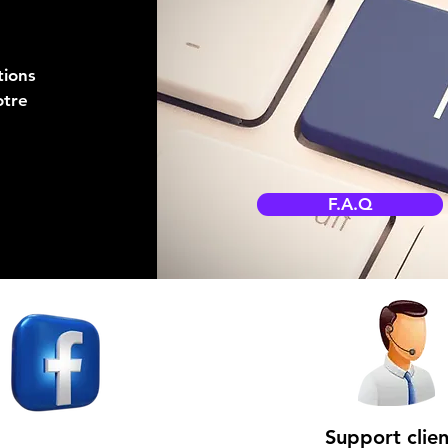
tions
otre
F.A.Q
Support clien