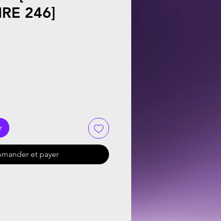
RE 246]
r
mander et payer