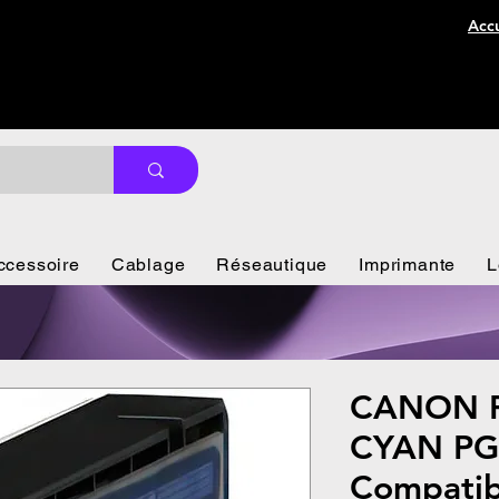
Accu
ccessoire
Cablage
Réseautique
Imprimante
L
CANON P
CYAN PG
Compatib