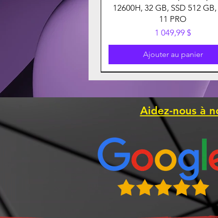
12600H, 32 GB, SSD 512 GB,
11 PRO
Prix
1 049,99 $
Ajouter au panier
Aidez-nous à n