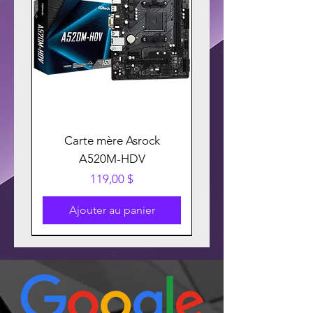
Carte mère Asrock
A520M-HDV
Prix
119,00 $
Ajouter au panier