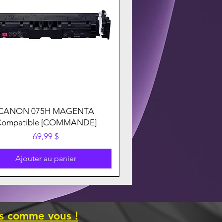
CANON 075H MAGENTA
Compatible [COMMANDE]
Prix
69,99 $
Ajouter au panier
es comme vous !