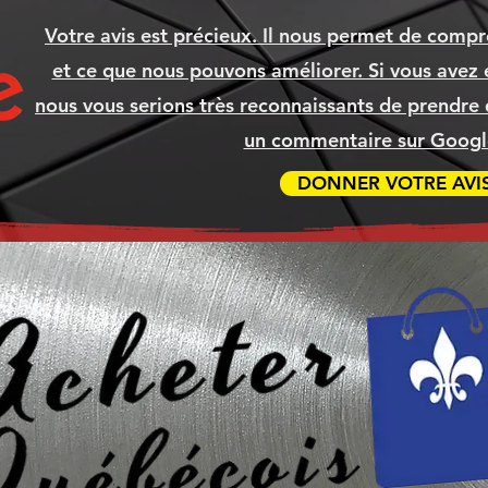
Votre avis est précieux. Il nous permet de compr
et ce que nous pouvons améliorer. Si vous avez é
nous vous serions très reconnaissants de prendre 
un commentaire sur Google
DONNER VOTRE AVI
ible
APAD
5XL
500
Boitier Thermaltake S200TG ARGB
CANON 075H NOIR Compatible
BROTHER TN635XL TN-635XL
Ordinateur TYRANIS
Ord
BR
BR
, SSD
CYAN Compatible [COMMANDE]
[COMMANDE]
NOI
Prix
Prix
2 299,99 $
154,99 $
Prix
Prix
69,99 $
79,99 $
Ajouter au panier
Ajouter au panier
Ajouter au panier
Ajouter au panier