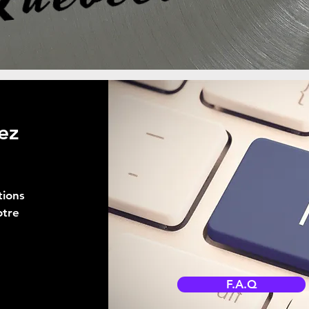
ez
tions
otre
F.A.Q