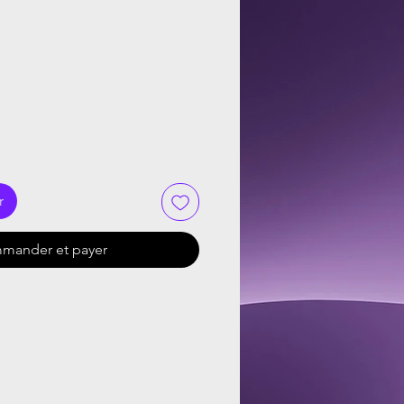
r
mander et payer