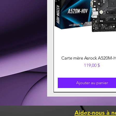
Carte mère Asrock A520M-
Prix
119,00 $
Ajouter au panier
Aidez-nous à n