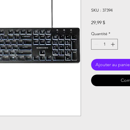
SKU : 37394
Prix
29,99 $
Quantité
*
Ajouter au panie
Com