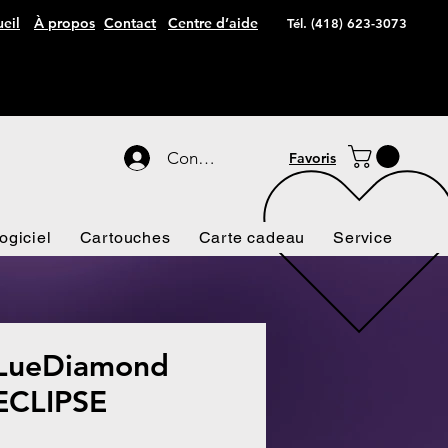
eil
À propos
Contact
Centre d’aide
Tél. (418) 623-3073
Connexion
Favoris
ogiciel
Cartouches
Carte cadeau
Service
BLueDiamond
ECLIPSE