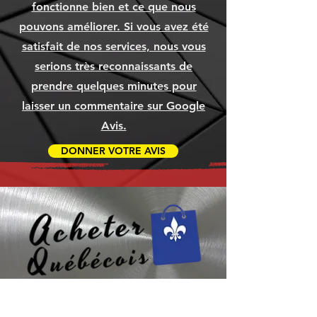
Prix
Prix
Prix
1 049,99 $
79,99 $
79,99 $
fonctionne bien et ce que nous
Ajouter au panier
Ajouter au panier
Ajouter au panier
Ajouter au panier
Ajouter au panier
Ajouter au panier
pouvons améliorer. Si vous avez été
Ajouter au panier
Ajouter au panier
Ajouter au panier
satisfait de nos services, nous vous
serions très reconnaissants de
prendre quelques minutes pour
laisser un commentaire sur Google
Avis.
DONNER VOTRE AVIS