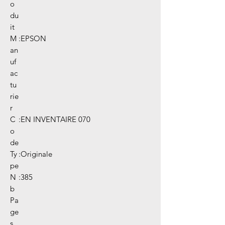
o
du
it
M
:
EPSON
an
uf
ac
tu
rie
r
C
:
EN INVENTAIRE 070
o
de
Ty
:
Originale
pe
N
:
385
b
Pa
ge
s