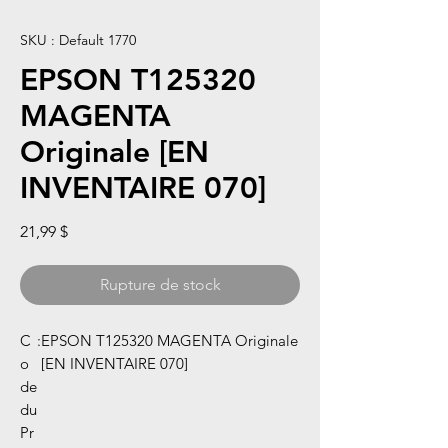
SKU : Default 1770
EPSON T125320
MAGENTA
Originale [EN
INVENTAIRE 070]
Prix
21,99 $
Rupture de stock
C
:
EPSON T125320 MAGENTA Originale
o
[EN INVENTAIRE 070]
de
du
Pr