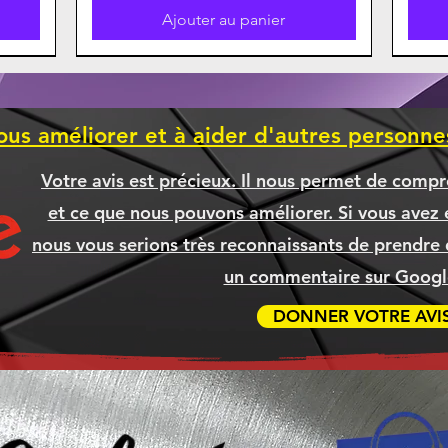
Ajouter au panier
ous améliorer et à aider d'autres personn
Votre avis est précieux. Il nous permet de compr
et ce que nous pouvons améliorer. Si vous avez é
nous vous serions très reconnaissants de prendre 
un commentaire sur Google
DONNER VOTRE AVI
ible
APAD
5XL
500
Boitier Thermaltake S200TG ARGB
CANON 075H NOIR Compatible
BROTHER TN635XL TN-635XL
Ordinateur TYRANIS
Ord
BR
BR
, SSD
CYAN Compatible [COMMANDE]
[COMMANDE]
NOI
Prix
Prix
2 299,99 $
154,99 $
Prix
Prix
69,99 $
79,99 $