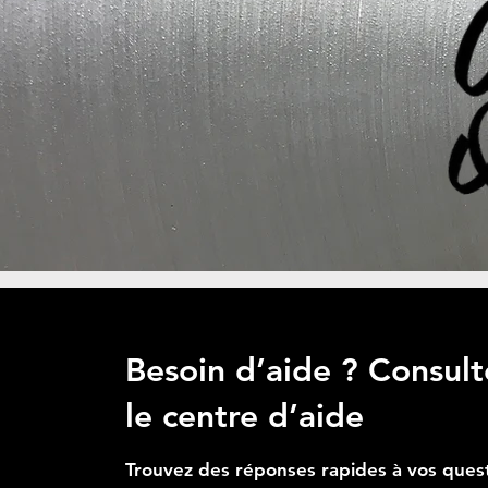
Ajouter au panier
Ajouter au panier
Prix
Prix
1 049,99 $
79,99 $
Ajouter au panier
Ajouter au panier
Ajouter au panier
Besoin d’aide ? Consult
le centre d’aide
Trouvez des réponses rapides à vos ques