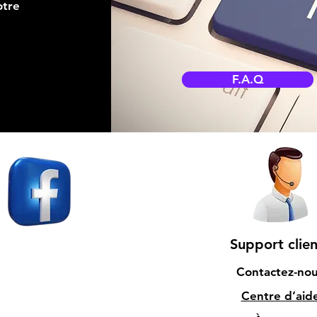
otre
F.A.Q
Support clien
Contactez-no
Centre d’aid