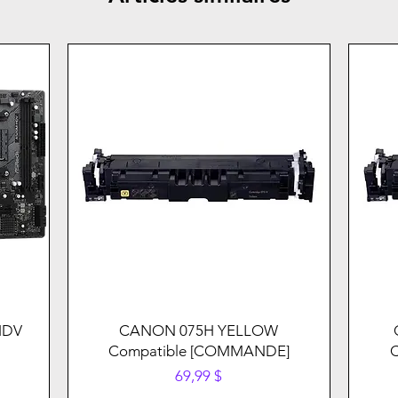
HDV
CANON 075H YELLOW
Compatible [COMMANDE]
Prix
69,99 $