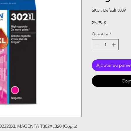
SKU : Default 3389
Prix
25,99 $
Quantité
*
Ajouter au panie
Com
02320XL MAGENTA T302XL320 (Copie)