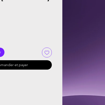
r
mander et payer