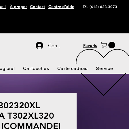
eil
À propos
Contact
Centre d’aide
Tél. (418) 623-3073
Connexion
Favoris
ogiciel
Cartouches
Carte cadeau
Service
302320XL
 T302XL320
le [COMMANDE]