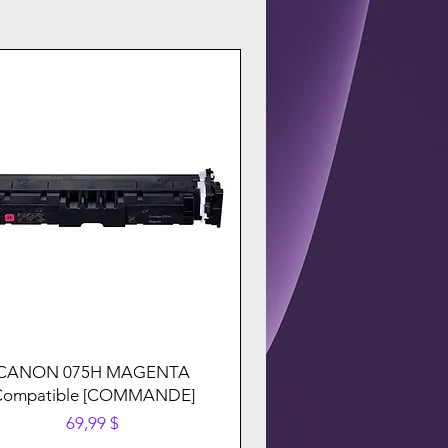
CANON 075H MAGENTA
Compatible [COMMANDE]
Prix
69,99 $