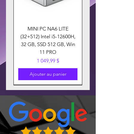
MINI PC NA6 LITE
(32+512) Intel i5-12600H,
32 GB, SSD 512 GB, Win
11 PRO
Prix
1 049,99 $
Ajouter au panier