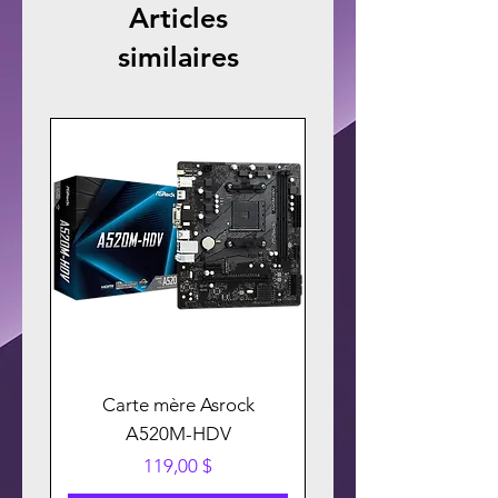
Articles
similaires
Carte mère Asrock
A520M-HDV
Prix
119,00 $