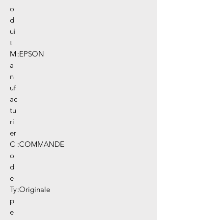
o
d
ui
t
M
:
EPSON
a
n
uf
ac
tu
ri
er
C
:
COMMANDE
o
d
e
Ty
:
Originale
p
e