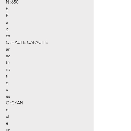
N
:
650
b
P
a
g
es
C
:
HAUTE CAPACITÉ
ar
ac
té
ris
ti
q
u
es
C
:
CYAN
o
ul
e
ur