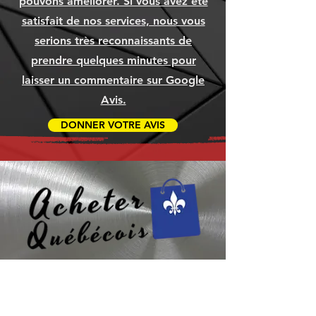
pouvons améliorer. Si vous avez été
Ajouter au panier
Ajouter au panier
Ajouter au panier
satisfait de nos services, nous vous
serions très reconnaissants de
prendre quelques minutes pour
laisser un commentaire sur Google
Avis.
DONNER VOTRE AVIS
Besoin d’aide ? Consultez