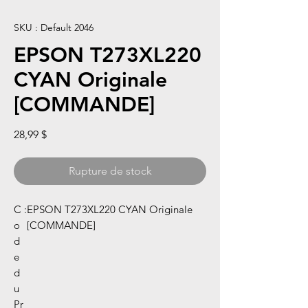
SKU : Default 2046
EPSON T273XL220
CYAN Originale
[COMMANDE]
Prix
28,99 $
Rupture de stock
C
:
EPSON T273XL220 CYAN Originale
o
[COMMANDE]
d
e
d
u
Pr