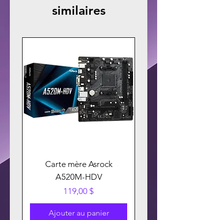
similaires
Carte mère Asrock
A520M-HDV
Prix
119,00 $
Ajouter au panier