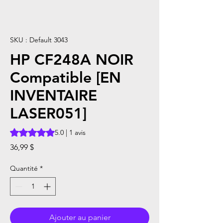
SKU : Default 3043
HP CF248A NOIR
Compatible [EN
INVENTAIRE
LASER051]
La note est de 5.0 sur cinq étoiles selon 1 avis
5.0 | 1 avis
Prix
36,99 $
Quantité
*
Ajouter au panier