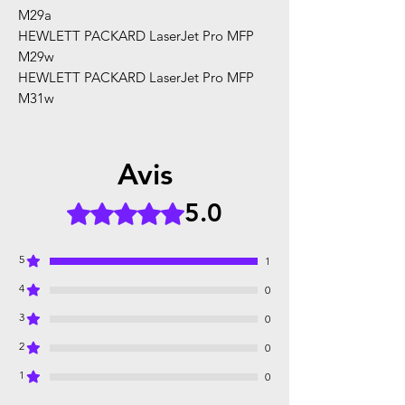
M29a
HEWLETT PACKARD LaserJet Pro MFP
M29w
HEWLETT PACKARD LaserJet Pro MFP
M31w
Avis
5.0
Noté 5 sur 5.
5
1
4
0
3
0
2
0
1
0