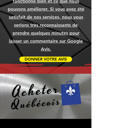
fonctionne bien et ce que nous
Ajouter au panier
Ajouter au panier
Ajouter au panier
Ajouter au panier
Ajouter au panier
Ajouter au panier
pouvons améliorer. Si vous avez été
Ajouter au panier
Ajouter au panier
Ajouter au panier
satisfait de nos services, nous vous
serions très reconnaissants de
prendre quelques minutes pour
laisser un commentaire sur Google
Avis.
DONNER VOTRE AVIS