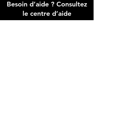
Besoin d’aide ? Consultez
le centre d’aide
Trouvez des réponses rapides à vos
questions fréquentes dans notre FAQ,
simplifiant votre expérience avec
Micro Data BR
Centre d’aide
Adresse boutique
4825, 1èr Avenue
Québec, QC, G1H 2T5