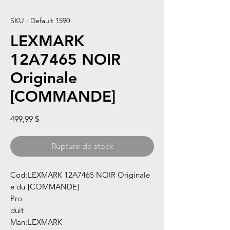
SKU : Default 1590
LEXMARK
12A7465 NOIR
Originale
[COMMANDE]
Prix
499,99 $
Rupture de stock
Cod
:
LEXMARK 12A7465 NOIR Originale
e du
[COMMANDE]
Pro
duit
Man
:
LEXMARK