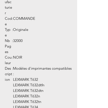
ufac
turie
r
Cod
:
COMMANDE
e
Typ
:
Originale
e
Nb
:
32000
Pag
es
Cou
:
NOIR
leur
Des
:
Modèles d'imprimantes compatibles
cript
:
ion
LEXMARK T632
LEXMARK T632dtfn
LEXMARK T632dtn
LEXMARK T632n
LEXMARK T632tn
LEXMARK T634