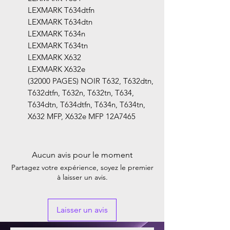
LEXMARK T634dtfn
LEXMARK T634dtn
LEXMARK T634n
LEXMARK T634tn
LEXMARK X632
LEXMARK X632e
(32000 PAGES) NOIR T632, T632dtn,
T632dtfn, T632n, T632tn, T634,
T634dtn, T634dtfn, T634n, T634tn,
X632 MFP, X632e MFP 12A7465
Aucun avis pour le moment
Partagez votre expérience, soyez le premier
à laisser un avis.
Laisser un avis