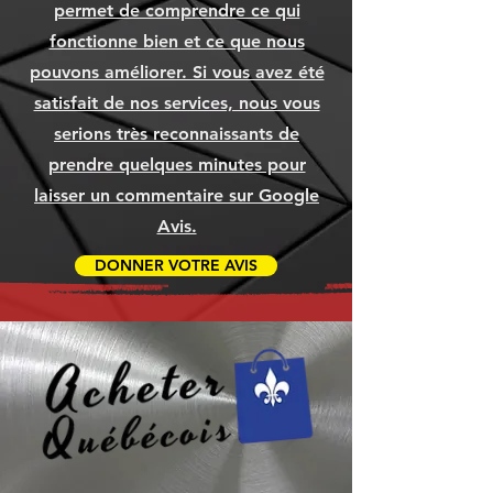
[COMMANDE]
[COMMANDE]
WIN11
Prix
Prix
Prix
Prix
Prix
Prix
69,99 $
69,99 $
69,99 $
69,99 $
79,99 $
69,99 $
permet de comprendre ce qui
Ajouter au panier
Ajouter au panier
Ajouter au panier
Prix
Prix
Prix
1 049,99 $
79,99 $
79,99 $
fonctionne bien et ce que nous
Ajouter au panier
Ajouter au panier
Ajouter au panier
Ajouter au panier
Ajouter au panier
Ajouter au panier
pouvons améliorer. Si vous avez été
Ajouter au panier
Ajouter au panier
Ajouter au panier
satisfait de nos services, nous vous
serions très reconnaissants de
prendre quelques minutes pour
laisser un commentaire sur Google
Avis.
DONNER VOTRE AVIS