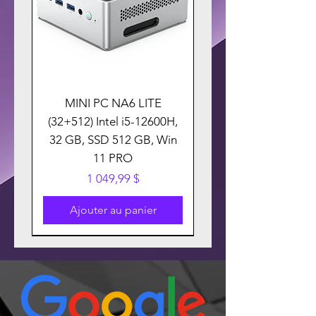
MINI PC NA6 LITE
(32+512) Intel i5-12600H,
32 GB, SSD 512 GB, Win
11 PRO
Prix
1 049,99 $
Ajouter au panier