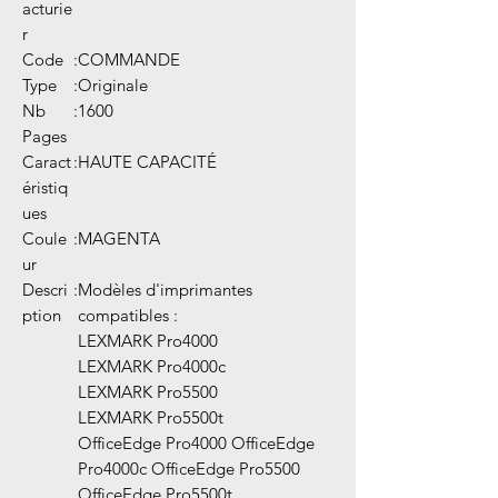
acturie
r
Code
:
COMMANDE
Type
:
Originale
Nb
:
1600
Pages
Caract
:
HAUTE CAPACITÉ
éristiq
ues
Coule
:
MAGENTA
ur
Descri
:
Modèles d'imprimantes
ption
compatibles :
LEXMARK Pro4000
LEXMARK Pro4000c
LEXMARK Pro5500
LEXMARK Pro5500t
OfficeEdge Pro4000 OfficeEdge
Pro4000c OfficeEdge Pro5500
OfficeEdge Pro5500t