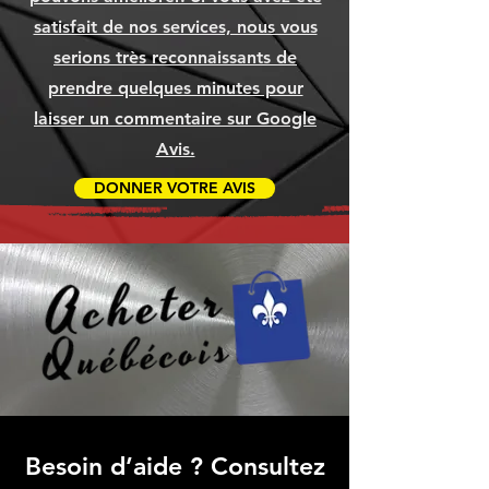
Ajouter au panier
Ajouter au panier
Ajouter au panier
satisfait de nos services, nous vous
serions très reconnaissants de
prendre quelques minutes pour
laisser un commentaire sur Google
Avis.
DONNER VOTRE AVIS
Besoin d’aide ? Consultez