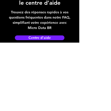
le centre d’aide
Trouvez des réponses rapides à vos
questions fréquentes dans notre FAQ,
simplifiant votre expérience avec
Micro Data BR
Centre d’aide
Adresse boutique
4825, 1èr Avenue
Québec, QC, G1H 2T5
microdata@microdatabr.com