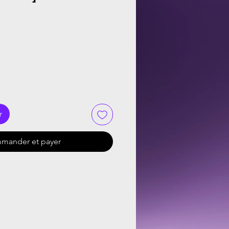
r
mander et payer