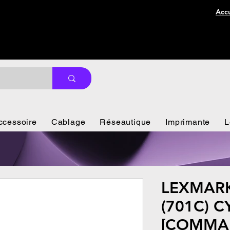
Accu
ccessoire
Cablage
Réseautique
Imprimante
L
LEXMARK
(701C) C
[COMMA