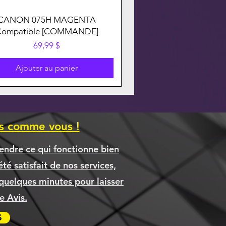
CANON 075H MAGENTA
Compatible [COMMANDE]
Prix
69,99 $
Ajouter au panier
es comme vous !
endre ce qui fonctionne bien
té satisfait de nos services,
quelques minutes pour laisser
 Avis.
S