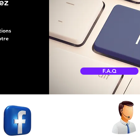
ez
tions
otre
F.A.Q