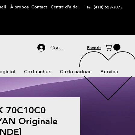
eil
À propos
Contact
Centre d’aide
Tél. (418) 623-3073
Connexion
Favoris
ogiciel
Cartouches
Carte cadeau
Service
 70C10C0
YAN Originale
NDE]