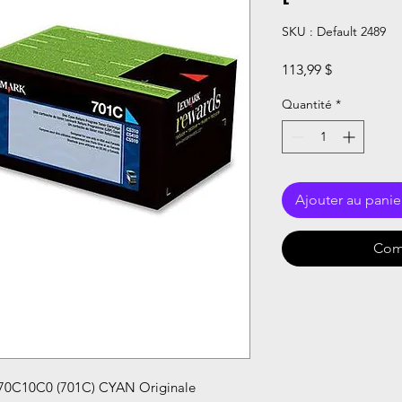
SKU : Default 2489
Prix
113,99 $
Quantité
*
Ajouter au panie
Com
0C10C0 (701C) CYAN Originale