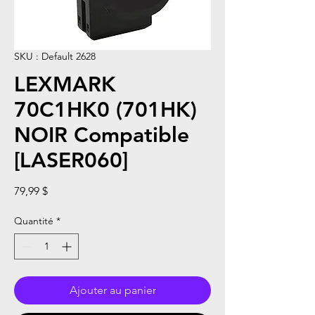
SKU : Default 2628
LEXMARK
70C1HK0 (701HK)
NOIR Compatible
[LASER060]
Prix
79,99 $
Quantité
*
Ajouter au panier