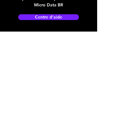
Micro Data BR
Centre d’aide
Adresse boutique
4825, 1èr Avenue
Québec, QC, G1H 2T5
microdata@microdatabr.com
(418) 623-3073