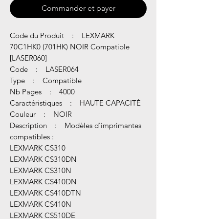
Commander et payer
Code du Produit : LEXMARK
70C1HK0 (701HK) NOIR Compatible
[LASER060]
Code : LASER064
Type : Compatible
Nb Pages : 4000
Caractéristiques : HAUTE CAPACITÉ
Couleur : NOIR
Description : Modèles d'imprimantes
compatibles :
LEXMARK CS310
LEXMARK CS310DN
LEXMARK CS310N
LEXMARK CS410DN
LEXMARK CS410DTN
LEXMARK CS410N
LEXMARK CS510DE