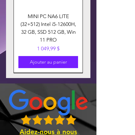
MINI PC NA6 LITE
(32+512) Intel i5-12600H,
32 GB, SSD 512 GB, Win
11 PRO
Prix
1 049,99 $
Ajouter au panier
Aidez-nous à nous