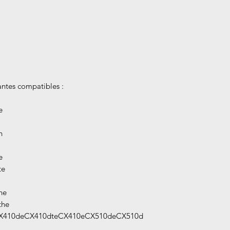
ntes compatibles :
e
n
e
te
he
the
X410deCX410dteCX410eCX510deCX510d