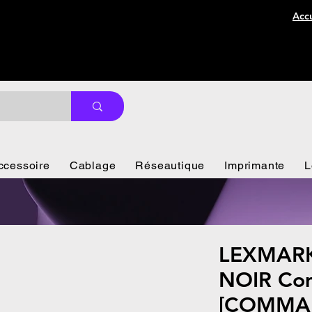
Accu
ccessoire
Cablage
Réseautique
Imprimante
L
LEXMARK
NOIR Com
[COMMA