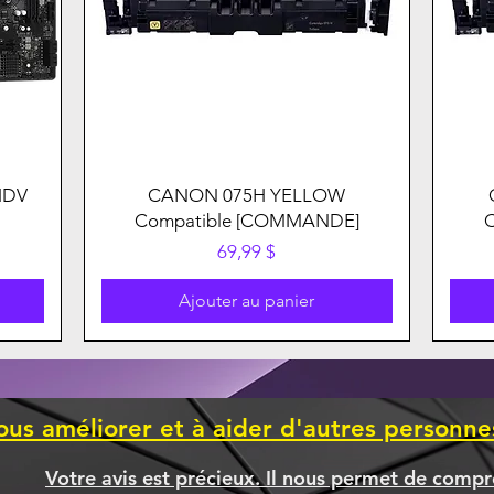
HDV
CANON 075H YELLOW
Compatible [COMMANDE]
Prix
69,99 $
Ajouter au panier
ous améliorer et à aider d'autres personn
Votre avis est précieux. Il nous permet de compr