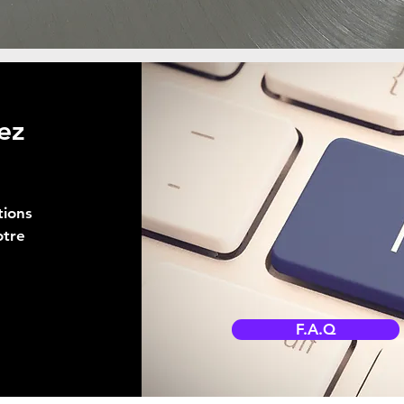
ez
tions
otre
F.A.Q