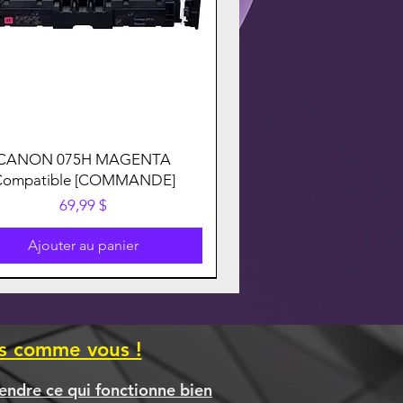
CANON 075H MAGENTA
Compatible [COMMANDE]
Prix
69,99 $
Ajouter au panier
es comme vous !
endre ce qui fonctionne bien