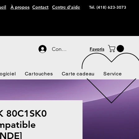
eil
À propos
Contact
Centre d’aide
Tél. (418) 623-3073
Connexion
Favoris
ogiciel
Cartouches
Carte cadeau
Service
 80C1SK0
patible
NDE]