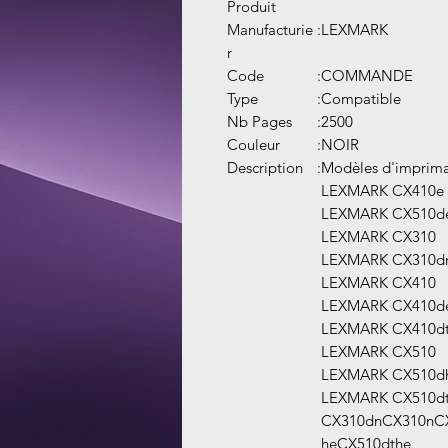
Produit
Manufacturie
:
LEXMARK
r
Code
:
COMMANDE
Type
:
Compatible
Nb Pages
:
2500
Couleur
:
NOIR
Description
:
Modèles d'imprima
LEXMARK CX410e
LEXMARK CX510d
LEXMARK CX310
LEXMARK CX310d
LEXMARK CX410
LEXMARK CX410d
LEXMARK CX410d
LEXMARK CX510
LEXMARK CX510d
LEXMARK CX510d
CX310dnCX310nC
heCX510dthe