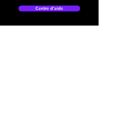
Centre d’aide
Adresse boutique
4825, 1èr Avenue
Québec, QC, G1H 2T5
microdata@microdatabr.com
(418) 623-3073