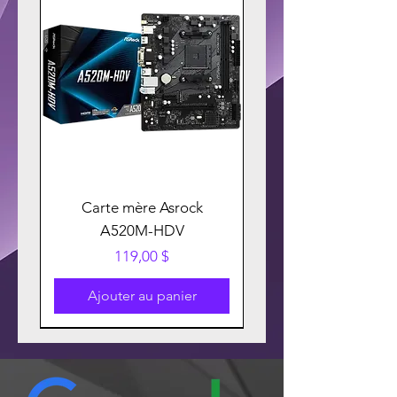
Carte mère Asrock
A520M-HDV
Prix
119,00 $
Ajouter au panier