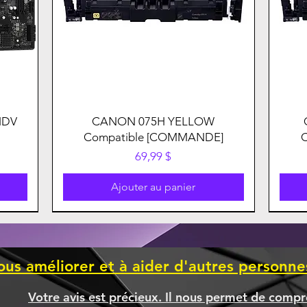
HDV
CANON 075H YELLOW
Compatible [COMMANDE]
Prix
69,99 $
Ajouter au panier
ous améliorer et à aider d'autres personn
Votre avis est précieux. Il nous permet de compr