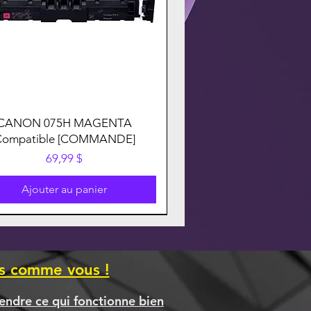
CANON 075H MAGENTA
Compatible [COMMANDE]
Prix
69,99 $
Ajouter au panier
es comme vous !
endre ce qui fonctionne bien