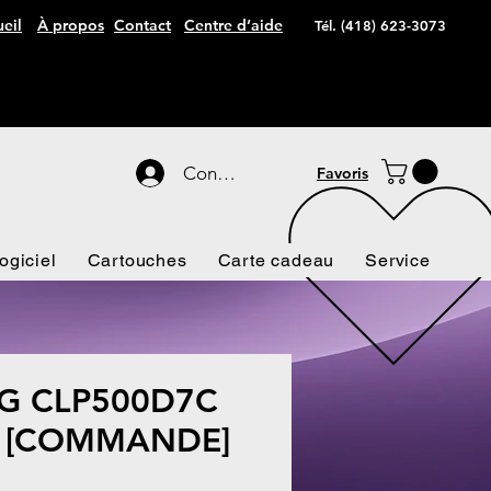
eil
À propos
Contact
Centre d’aide
Tél. (418) 623-3073
Connexion
Favoris
ogiciel
Cartouches
Carte cadeau
Service
G CLP500D7C
le [COMMANDE]