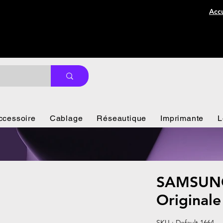
Accu
ccessoire
Cablage
Réseautique
Imprimante
L
SAMSUN
Origina
SKU : Default 1664