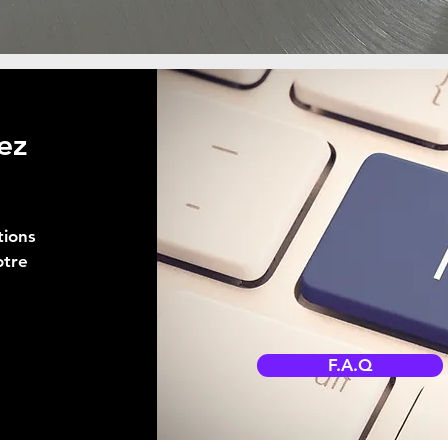
ez
tions
otre
F.A.Q