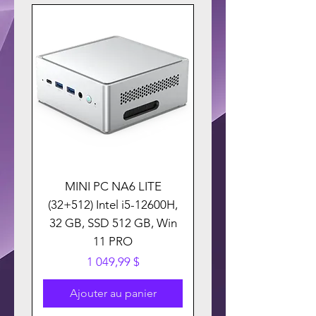
MINI PC NA6 LITE
(32+512) Intel i5-12600H,
32 GB, SSD 512 GB, Win
11 PRO
Prix
1 049,99 $
Ajouter au panier