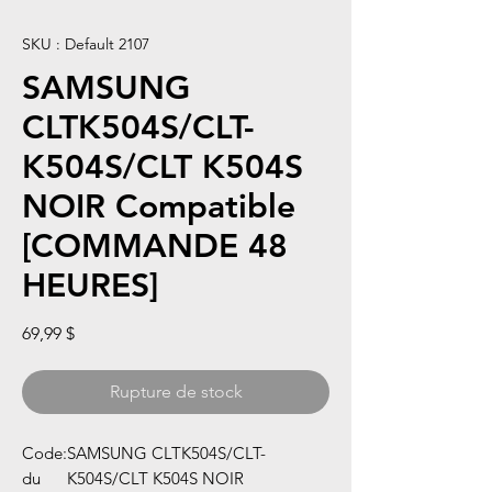
SKU : Default 2107
SAMSUNG
CLTK504S/CLT-
K504S/CLT K504S
NOIR Compatible
[COMMANDE 48
HEURES]
Prix
69,99 $
Rupture de stock
Code
:
SAMSUNG CLTK504S/CLT-
du
K504S/CLT K504S NOIR