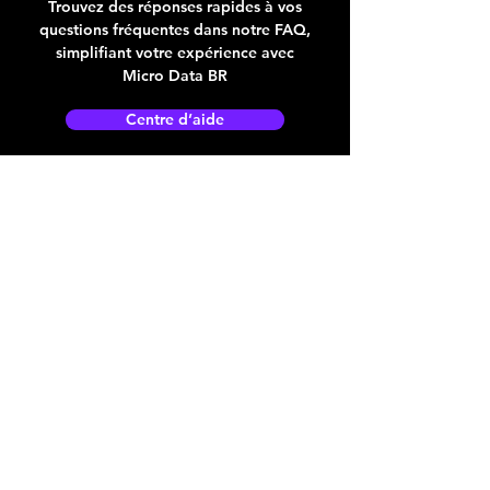
Trouvez des réponses rapides à vos
questions fréquentes dans notre FAQ,
simplifiant votre expérience avec
Micro Data BR
Centre d’aide
Adresse boutique
4825, 1èr Avenue
Québec, QC, G1H 2T5
microdata@microdatabr.com
(418) 623-3073