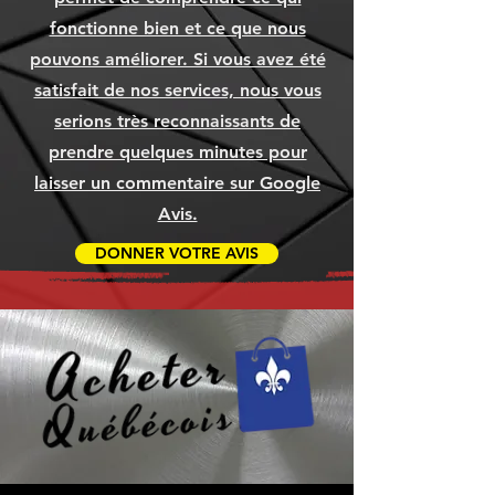
Ajouter au panier
Ajouter au panier
Ajouter au panier
Prix
Prix
Prix
1 049,99 $
79,99 $
79,99 $
fonctionne bien et ce que nous
Ajouter au panier
Ajouter au panier
Ajouter au panier
Ajouter au panier
Ajouter au panier
Ajouter au panier
pouvons améliorer. Si vous avez été
Ajouter au panier
Ajouter au panier
Ajouter au panier
satisfait de nos services, nous vous
serions très reconnaissants de
prendre quelques minutes pour
laisser un commentaire sur Google
Avis.
DONNER VOTRE AVIS