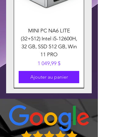
MINI PC NA6 LITE
(32+512) Intel i5-12600H,
32 GB, SSD 512 GB, Win
11 PRO
Prix
1 049,99 $
Ajouter au panier