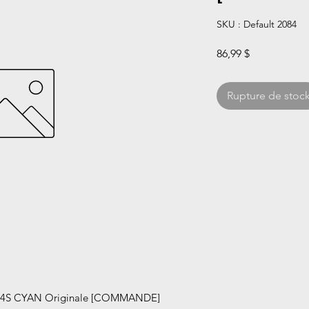
SKU : Default 2084
Prix
86,99 $
Rupture de stoc
S CYAN Originale [COMMANDE]