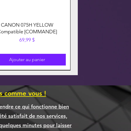
CANON 075H YELLOW
Compatible [COMMANDE]
Prix
69,99 $
Ajouter au panier
es comme vous !
endre ce qui fonctionne bien
té satisfait de nos services,
quelques minutes pour laisser