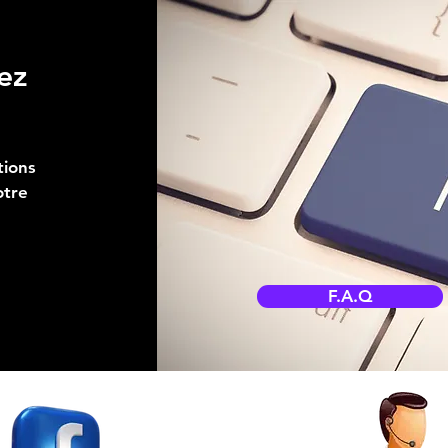
ez
tions
otre
F.A.Q