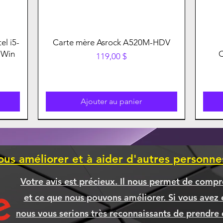
el i5-
Carte mère Asrock A520M-HDV
 Win
Prix
119,00 $
Ajouter au panier
ous améliorer et à aider d'autres personn
Votre avis est précieux. Il nous permet de compr
et ce que nous pouvons améliorer. Si vous avez é
nous vous serions très reconnaissants de prendre 