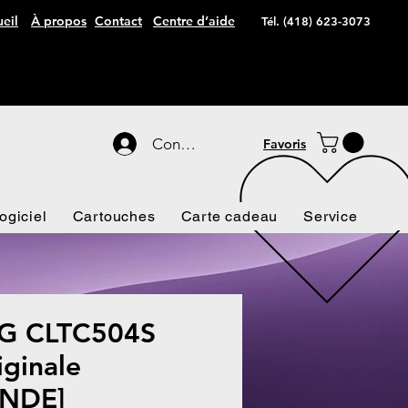
eil
À propos
Contact
Centre d’aide
Tél. (418) 623-3073
Connexion
Favoris
ogiciel
Cartouches
Carte cadeau
Service
 CLTC504S
ginale
NDE]