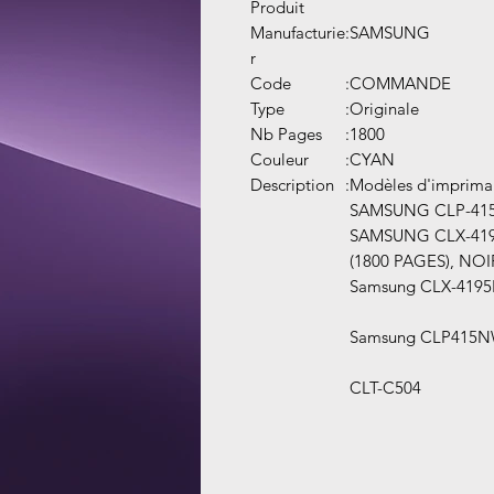
Produit
Manufacturie
:
SAMSUNG
r
Code
:
COMMANDE
Type
:
Originale
Nb Pages
:
1800
Couleur
:
CYAN
Description
:
Modèles d'impriman
SAMSUNG CLP-4
SAMSUNG CLX-41
(1800 PAGES), NO
Samsung CLX-419
Samsung CLP415N
CLT-C504