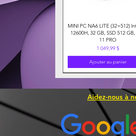
MINI PC NA6 LITE (32+512) Int
12600H, 32 GB, SSD 512 GB,
11 PRO
Prix
1 049,99 $
Ajouter au panier
Aidez-nous à n