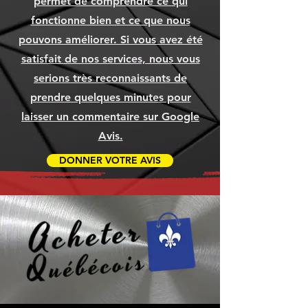
permet de comprendre ce qui
Ajouter au panier
Ajouter au panier
Ajouter au panier
Prix
Prix
Prix
1 049,99 $
79,99 $
79,99 $
fonctionne bien et ce que nous
Ajouter au panier
Ajouter au panier
Ajouter au panier
Ajouter au panier
Ajouter au panier
Ajouter au panier
pouvons améliorer. Si vous avez été
Ajouter au panier
Ajouter au panier
Ajouter au panier
satisfait de nos services, nous vous
serions très reconnaissants de
prendre quelques minutes pour
laisser un commentaire sur Google
Avis.
DONNER VOTRE AVIS