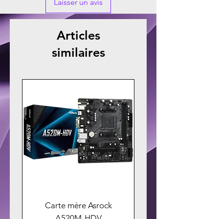
Laisser un avis
Articles
similaires
Carte mère Asrock
A520M-HDV