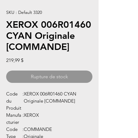
SKU : Default 3320
XEROX 006R01460
CYAN Originale
[COMMANDE]
Prix
219,99 $
Rupture de stock
Code
:
XEROX 006R01460 CYAN
du
Originale [COMMANDE]
Produit
Manufa
:
XEROX
cturier
Code
:
COMMANDE
Type
:
Originale