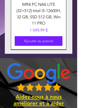
MINI PC NA6 LITE
(32+512) Intel i5-12600H,
32 GB, SSD 512 GB, Win
11 PRO
Prix
1 049,99 $
Ajouter au panier
Aidez-nous à nous
améliorer et à aider