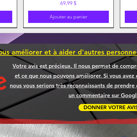
Prix
69,99 $
Ajouter au panier
ous améliorer et à aider d'autres personn
Votre avis est précieux. Il nous permet de compr
et ce que nous pouvons améliorer. Si vous avez é
nous vous serions très reconnaissants de prendre 
un commentaire sur Google
DONNER VOTRE AVI
ible
APAD
5XL
500
Boitier Thermaltake S200TG ARGB
CANON 075H NOIR Compatible
BROTHER TN635XL TN-635XL
Ordinateur TYRANIS
Ord
BR
BR
, SSD
CYAN Compatible [COMMANDE]
[COMMANDE]
NOI
Prix
Prix
2 299,99 $
154,99 $