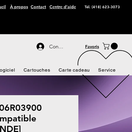
eil
À propos
Contact
Centre d’aide
Tél. (418) 623-3073
Connexion
Favoris
ogiciel
Cartouches
Carte cadeau
Service
06R03900
mpatible
NDE]