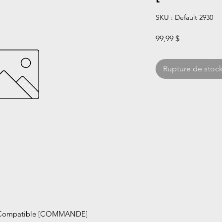
SKU : Default 2930
Prix
99,99 $
Rupture de stoc
Compatible [COMMANDE]