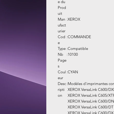
e du
Prod
uit
Man
:
XEROX
ufact
urier
Cod
:
COMMANDE
e
Type
:
Compatible
Nb
:
10100
Page
s
Coul
:
CYAN
eur
Desc
:
Modèles d'imprimantes com
ripti
XEROX VersaLink C600/DX
on
XEROX VersaLink C605/XT
XEROX VersaLink C600/D
XEROX VersaLink C600/DT
XEROX VersaLink C600/DX