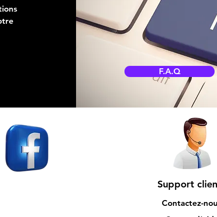
tions
otre
F.A.Q
Support clien
Contactez-no