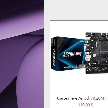
Carte mère Asrock A520M-
Prix
119,00 $