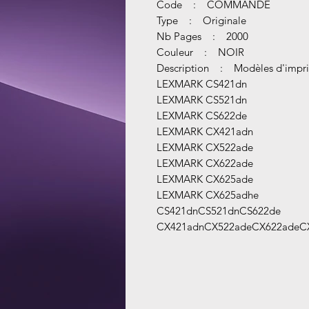
Code : COMMANDE
Type : Originale
Nb Pages : 2000
Couleur : NOIR
Description : Modèles d'impri
LEXMARK CS421dn
LEXMARK CS521dn
LEXMARK CS622de
LEXMARK CX421adn
LEXMARK CX522ade
LEXMARK CX622ade
LEXMARK CX625ade
LEXMARK CX625adhe
CS421dnCS521dnCS622de
CX421adnCX522adeCX622adeC