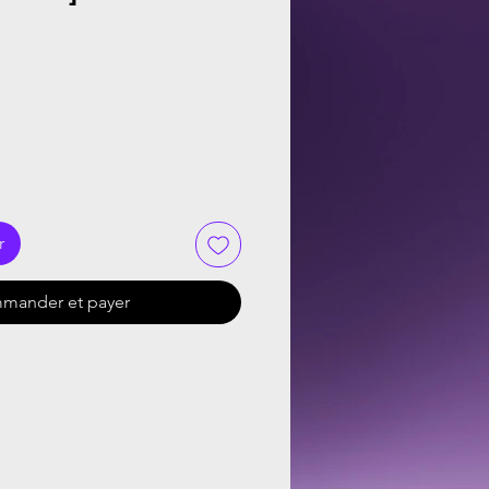
r
mander et payer