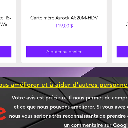
el i5-
Carte mère Asrock A520M-HDV
 Win
Prix
119,00 $
Ajouter au panier
ous améliorer et à aider d'autres personn
Votre avis est précieux. Il nous permet de compr
et ce que nous pouvons améliorer. Si vous avez é
nous vous serions très reconnaissants de prendre 
un commentaire sur Google