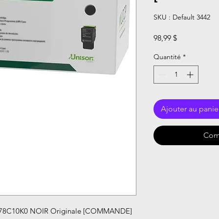
SKU : Default 3442
Prix
98,99 $
Quantité
*
Ajouter au panie
Com
78C10K0 NOIR Originale [COMMANDE]