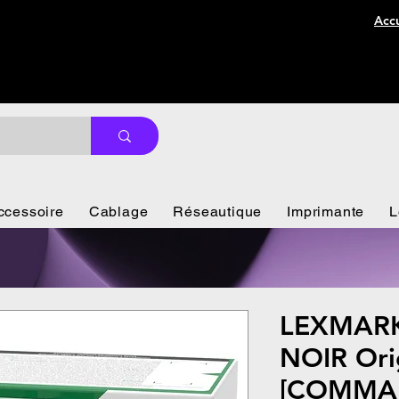
Accu
ccessoire
Cablage
Réseautique
Imprimante
L
LEXMARK
NOIR Ori
[COMMA