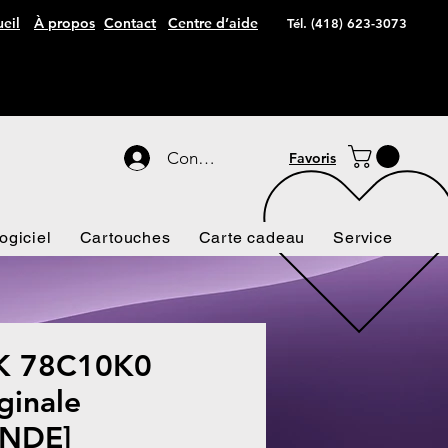
eil
À propos
Contact
Centre d’aide
Tél. (418) 623-3073
Connexion
Favoris
ogiciel
Cartouches
Carte cadeau
Service
 78C10K0
ginale
NDE]