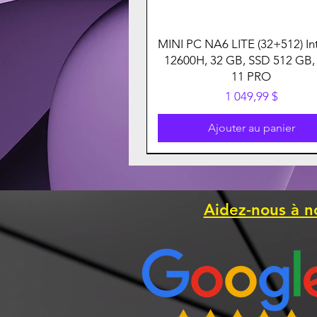
MINI PC NA6 LITE (32+512) Int
12600H, 32 GB, SSD 512 GB,
11 PRO
Prix
1 049,99 $
Ajouter au panier
Aidez-nous à n