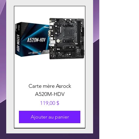
Carte mère Asrock
A520M-HDV
Prix
119,00 $
Ajouter au panier