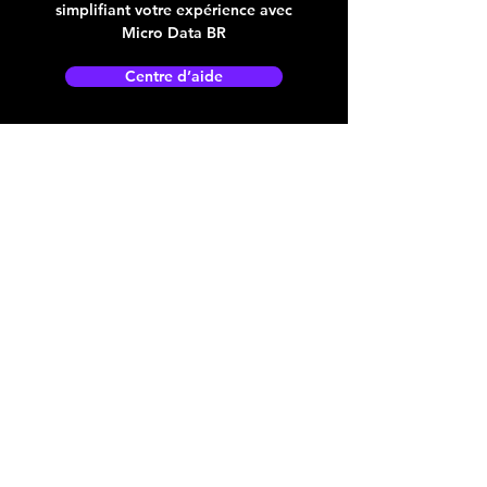
simplifiant votre expérience avec
Micro Data BR
Centre d’aide
Adresse boutique
4825, 1èr Avenue
Québec, QC, G1H 2T5
microdata@microdatabr.com
(418) 623-3073