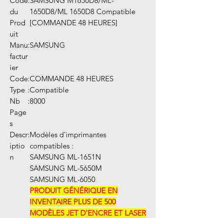
Code
:
SAMSUNG M1650D8/ML-
du
1650D8/ML 1650D8 Compatible
Prod
[COMMANDE 48 HEURES]
uit
Manu
:
SAMSUNG
factur
ier
Code
:
COMMANDE 48 HEURES
Type
:
Compatible
Nb
:
8000
Page
s
Descr
:
Modèles d'imprimantes
iptio
compatibles :
n
SAMSUNG ML-1651N
SAMSUNG ML-5650M
SAMSUNG ML-6050
PRODUIT GÉNÉRIQUE EN
INVENTAIRE PLUS DE 500
MODÈLES JET D'ENCRE ET LASER