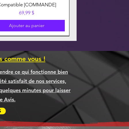
Compatible [COMMANDE]
Prix
69,99 $
Ajouter au panier
es comme vous !
endre ce qui fonctionne bien
té satisfait de nos services,
quelques minutes pour laisser
 Avis.
S
inateur TRAD ULTRA 7 270K
OTHER TN635XL TN-635XL
OTHER TN635XL TN-635XL
Boitier Antec P30 ARGB