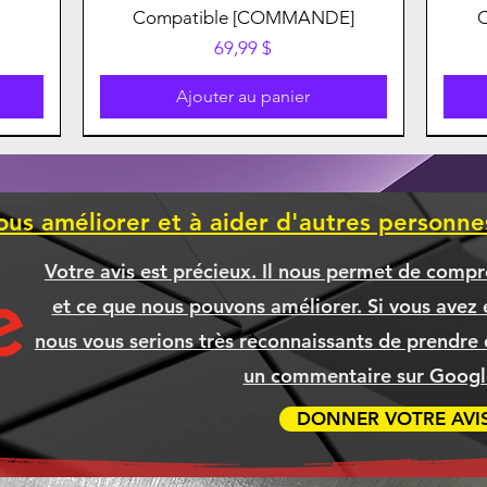
Compatible [COMMANDE]
Prix
69,99 $
Ajouter au panier
ous améliorer et à aider d'autres personn
Votre avis est précieux. Il nous permet de compr
et ce que nous pouvons améliorer. Si vous avez é
nous vous serions très reconnaissants de prendre 
un commentaire sur Google
DONNER VOTRE AVI
ible
APAD
5XL
500
Boitier Thermaltake S200TG ARGB
CANON 075H NOIR Compatible
BROTHER TN635XL TN-635XL
Ordinateur TYRANIS
Ord
BR
BR