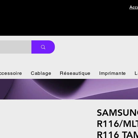
Accu
ccessoire
Cablage
Réseautique
Imprimante
L
SAMSUNG
R116/ML
R116 T