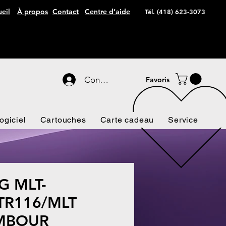
eil
À propos
Contact
Centre d’aide
Tél. (418) 623-3073
Connexion
Favoris
ogiciel
Cartouches
Carte cadeau
Service
 MLT-
TR116/MLT
AMBOUR