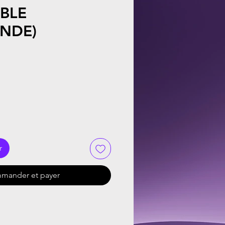
BLE
NDE)
r
mander et payer