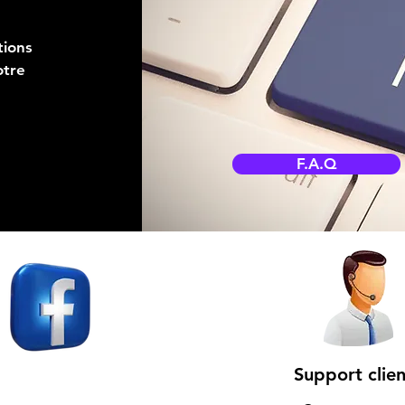
tions
otre
F.A.Q
Support clien