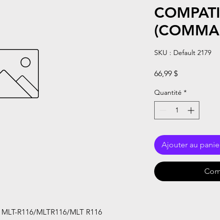
COMPATI
(COMMA
SKU : Default 2179
Prix
66,99 $
Quantité
*
Ajouter au panie
Com
MLT-R116/MLTR116/MLT R116