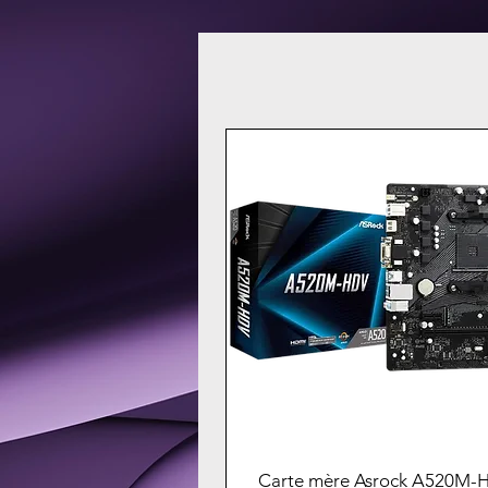
Carte mère Asrock A520M-